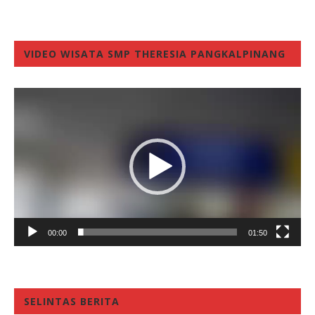
VIDEO WISATA SMP THERESIA PANGKALPINANG
Video
Player
00:00
01:50
SELINTAS BERITA