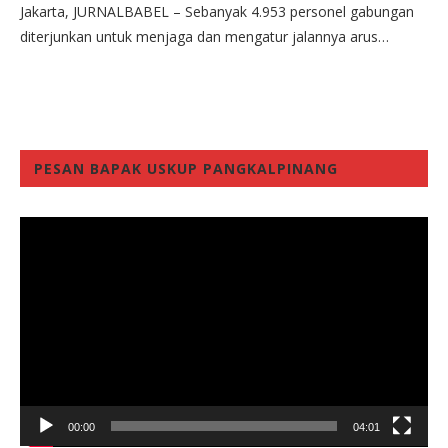
Jakarta, JURNALBABEL – Sebanyak 4.953 personel gabungan
diterjunkan untuk menjaga dan mengatur jalannya arus…
PESAN BAPAK USKUP PANGKALPINANG
Video
Player
00:00
04:01