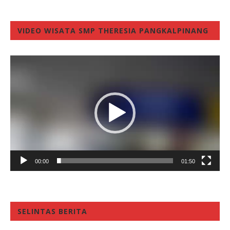
VIDEO WISATA SMP THERESIA PANGKALPINANG
Video
Player
00:00
01:50
SELINTAS BERITA