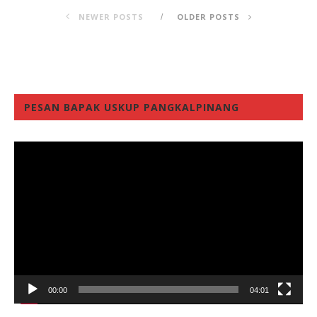
NEWER POSTS
OLDER POSTS
PESAN BAPAK USKUP PANGKALPINANG
Video
Player
00:00
04:01