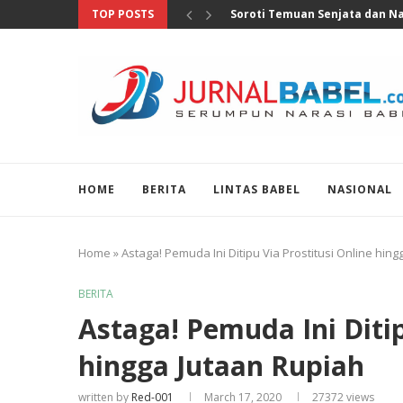
TOP POSTS
DPR Desak Usut Tuntas dan Sa
HOME
BERITA
LINTAS BABEL
NASIONAL
Home
»
Astaga! Pemuda Ini Ditipu Via Prostitusi Online hin
BERITA
Astaga! Pemuda Ini Ditip
hingga Jutaan Rupiah
written by
Red-001
March 17, 2020
27372
views