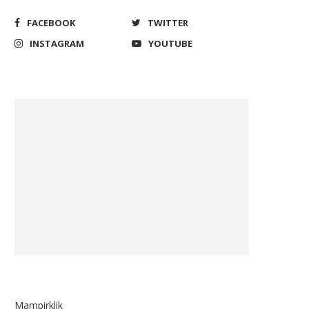
FACEBOOK
TWITTER
INSTAGRAM
YOUTUBE
PKS Ingatkan Pemerintah
Perwira TNI/Polri Bisa Ja
isiplin Penggunaan Anggaran
Penjabat Kepala Daerah Jik
Negara
September 28, 2021
June 21, 2024
Mampirklik