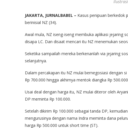
Ilustras
JAKARTA, JURNALBABEL –
Kasus penipuan berkedok pr
berinisial NZ (34).
Awal mula, NZ iseng-iseng membuka aplikasi jejaring s
disapa LC. Dan disaat mencari itu NZ menemukan seor
Seketika sampailah mereka berkenanlah via jejaring so
selanjutnya.
Dalam percakapan itu NZ mulai bernegosiasi dengan si
Rp 700.000 hingga akhirnya mentok diangka Rp 500.000 
Usai deal dengan harga itu, NZ mulai diteror oleh Arya
DP meminta Rp 100.000.
Setelah dikirim Rp 100.000 sebagai tanda DP, kemudia
mengurusinya dengan nama Indra meminta dana pelunasa
harga Rp 500.000 untuk short time (ST).