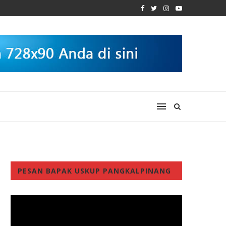
PESAN BAPAK USKUP PANGKALPINANG
Video
Player