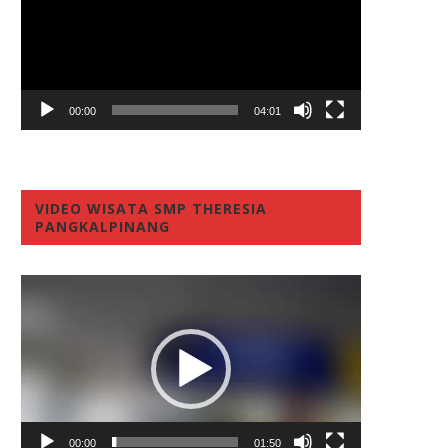
00:00
04:01
VIDEO WISATA SMP THERESIA
PANGKALPINANG
Video
Player
00:00
01:50