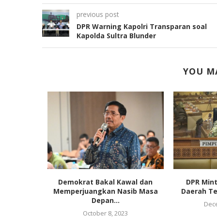
previous post
DPR Warning Kapolri Transparan soal
Kapolda Sultra Blunder
YOU MA
ung Desain
Demokrat Bakal Kawal dan
DPR Mint
 2024
Memperjuangkan Nasib Masa
Daerah Te
Depan...
3
Dece
October 8, 2023