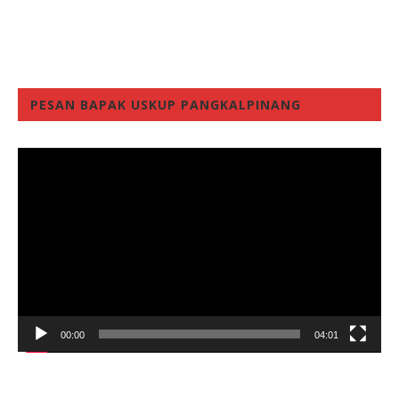
PESAN BAPAK USKUP PANGKALPINANG
Video
Player
00:00
04:01