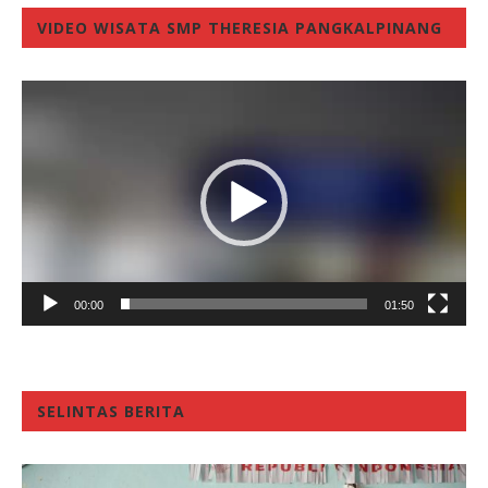
VIDEO WISATA SMP THERESIA PANGKALPINANG
Video
Player
00:00
01:50
SELINTAS BERITA