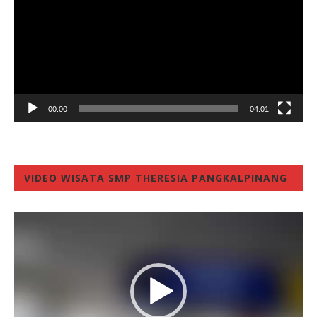
00:00
04:01
VIDEO WISATA SMP THERESIA PANGKALPINANG
Video
Player