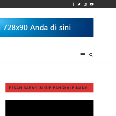
PESAN BAPAK USKUP PANGKALPINANG
Video
Player