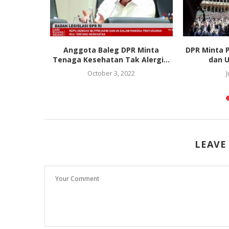
ong DPR
Anggota Baleg DPR Minta
DPR Minta P
 Pemilu
Tenaga Kesehatan Tak Alergi...
dan U
25
October 3, 2022
J
LEAVE