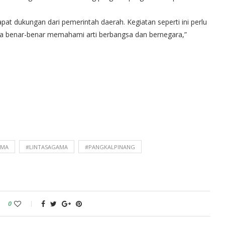
at dukungan dari pemerintah daerah. Kegiatan seperti ini perlu
uda benar-benar memahami arti berbangsa dan bernegara,”
AMA
#LINTASAGAMA
#PANGKALPINANG
0