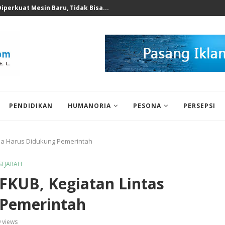
 untuk Korban Puting Beliung...
PENDIDIKAN
HUMANORIA
PESONA
PERSEPSI
ama Harus Didukung Pemerintah
SEJARAH
 FKUB, Kegiatan Lintas
Pemerintah
9
views