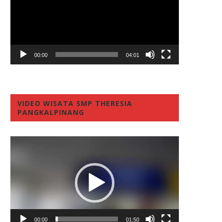
00:00
04:01
VIDEO WISATA SMP THERESIA
PANGKALPINANG
Video
Player
00:00
01:50