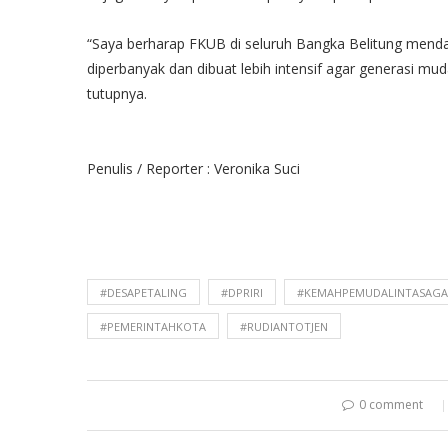
“Saya berharap FKUB di seluruh Bangka Belitung mendap
diperbanyak dan dibuat lebih intensif agar generasi m
tutupnya.
Penulis / Reporter : Veronika Suci
#DESAPETALING
#DPRIRI
#KEMAHPEMUDALINTASAG
#PEMERINTAHKOTA
#RUDIANTOTJEN
0 comment