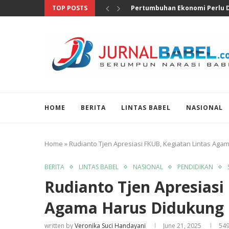
TOP POSTS
Anggota DPR Salurkan Bantuan
HOME
BERITA
LINTAS BABEL
NASIONAL
Home
»
Rudianto Tjen Apresiasi FKUB, Kegiatan Lintas Ag
BERITA
LINTAS BABEL
NASIONAL
PENDIDIKAN
Rudianto Tjen Apresiasi
Agama Harus Didukung 
written by
Veronika Suci Handayani
June 21, 2025
54