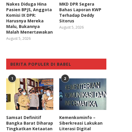
Nakes Diduga Hina
MKD DPR Segera
Pasien BPJS, Anggota
Bahas Laporan KWP
Komisi IX DPR:
Terhadap Deddy
Harusnya Mereka
Sitorus
Malu, Bukannya
August 5, 2026
Malah Menertawakan
August 5, 2026
BERITA POPULER DI BABEL
1
2
Samsat Definitif
Kemenkominfo –
Bangka Barat Diharap
Siberkreasi Lakukan
Tingkatkan Ketaatan
Literasi Digital