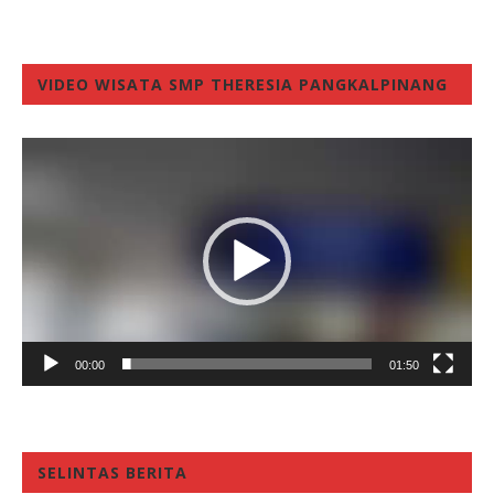
VIDEO WISATA SMP THERESIA PANGKALPINANG
Video
Player
00:00
01:50
SELINTAS BERITA