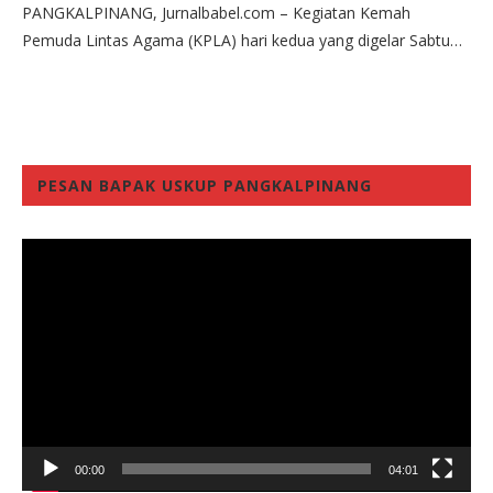
PANGKALPINANG, Jurnalbabel.com – Kegiatan Kemah
Pemuda Lintas Agama (KPLA) hari kedua yang digelar Sabtu…
PESAN BAPAK USKUP PANGKALPINANG
Video
Player
00:00
04:01