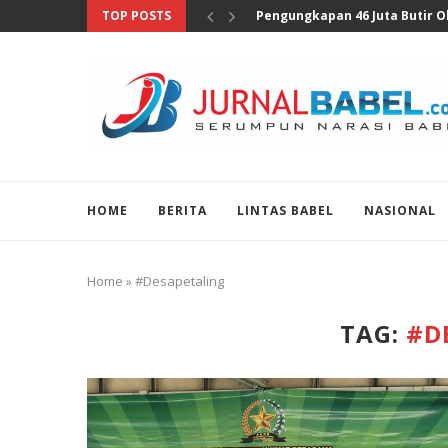
TOP POSTS
Anggota DPR Sebut Sensus Eko
HOME
BERITA
LINTAS BABEL
NASIONAL
Home
»
#Desapetaling
TAG:
#D