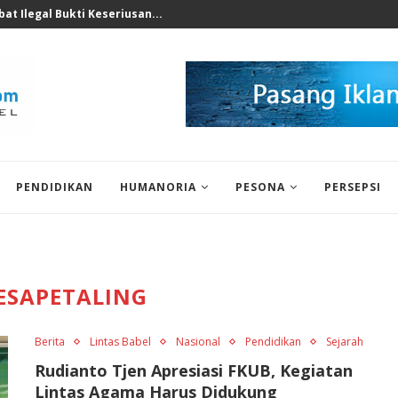
nomi 2026 Bukan Untuk...
PENDIDIKAN
HUMANORIA
PESONA
PERSEPSI
ESAPETALING
Berita
Lintas Babel
Nasional
Pendidikan
Sejarah
Rudianto Tjen Apresiasi FKUB, Kegiatan
Lintas Agama Harus Didukung