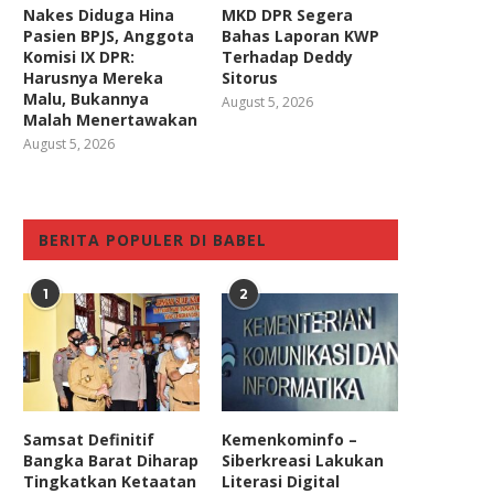
Nakes Diduga Hina
MKD DPR Segera
Pasien BPJS, Anggota
Bahas Laporan KWP
Komisi IX DPR:
Terhadap Deddy
Harusnya Mereka
Sitorus
Malu, Bukannya
August 5, 2026
Malah Menertawakan
August 5, 2026
BERITA POPULER DI BABEL
1
2
Samsat Definitif
Kemenkominfo –
Bangka Barat Diharap
Siberkreasi Lakukan
Tingkatkan Ketaatan
Literasi Digital