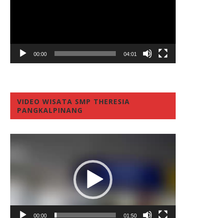
00:00
04:01
VIDEO WISATA SMP THERESIA
PANGKALPINANG
Video
Player
00:00
01:50