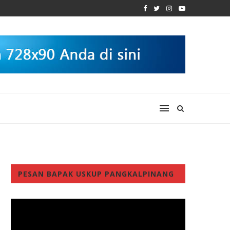
PESAN BAPAK USKUP PANGKALPINANG
Video
Player