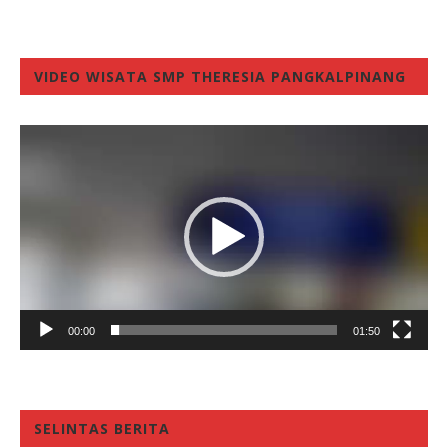
VIDEO WISATA SMP THERESIA PANGKALPINANG
Video
Player
00:00
01:50
SELINTAS BERITA