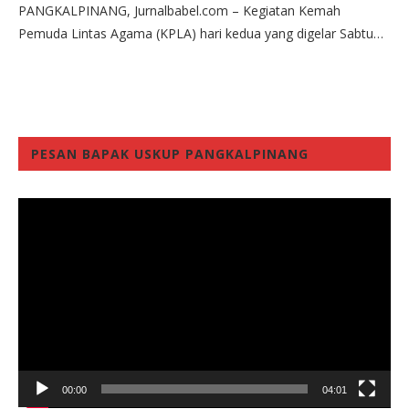
PANGKALPINANG, Jurnalbabel.com – Kegiatan Kemah
Pemuda Lintas Agama (KPLA) hari kedua yang digelar Sabtu…
PESAN BAPAK USKUP PANGKALPINANG
Video
Player
00:00
04:01