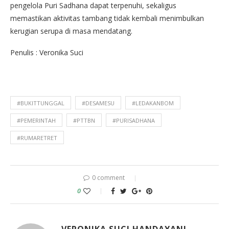
pengelola Puri Sadhana dapat terpenuhi, sekaligus
memastikan aktivitas tambang tidak kembali menimbulkan
kerugian serupa di masa mendatang.
Penulis : Veronika Suci
#BUKITTUNGGAL
#DESAMESU
#LEDAKANBOM
#PEMERINTAH
#PTTBN
#PURISADHANA
#RUMARETRET
0 comment
0
VERONIKA SUCI HANDAYANI