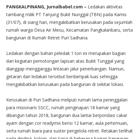
PANGKALPINANG, Jurnalbabel.com –
Ledakan aktivitas
tambang milik PT Tanjung Bukit Nunggal (TBN) pada Kamis
(31/07), di siang hari, mengakibatkan kerusakan pada sejumlah
rumah warga Desa Air Mesu, Kecamatan Pangkalanbaru, serta
bangunan di Rumah Retret Puri Sadhana.
Ledakan dengan bahan peledak 1 ton ini merupakan bagian
dari kegiatan pemotongan lapisan atas Bukit Tunggal yang
dianggap mengganggu lintasan jalur penerbangan. Namun,
getaran dari ledakan tersebut berdampak luas sehingga
mengakibatkan kerusakan pada bangunan di sekitar lokasi.
Kerusakan di Puri Sadhana meliputi rumah lama peninggalan
para misionaris SSCC, rumah penginapan 18 kamar yang
dibangun tahun 2018, bangunan dua lantai berpondasi cakar
ayam dengan cor readymix berisi 12 kamar, aula pertemuan,
serta rumah biara para suster pengelola retret. Retakan terlihat
pada dinding, kolom, dan tiang di beberapa bagian bangunan.