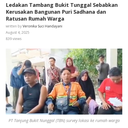
Ledakan Tambang Bukit Tunggal Sebabkan
Kerusakan Bangunan Puri Sadhana dan
Ratusan Rumah Warga
written by
Veronika Suci Handayani
August 4, 2025
839
views
PT Tanjung Bukit Nunggal (TBN) survey lokasi ke rumah warga