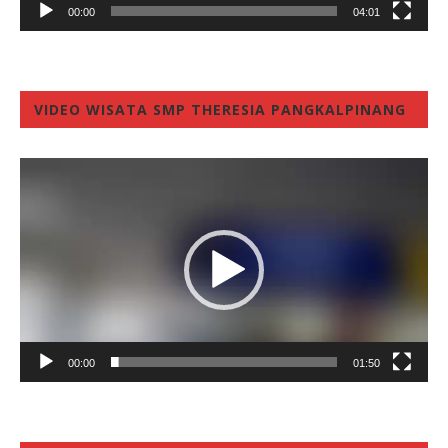
00:00
04:01
VIDEO WISATA SMP THERESIA PANGKALPINANG
Video
Player
00:00
01:50