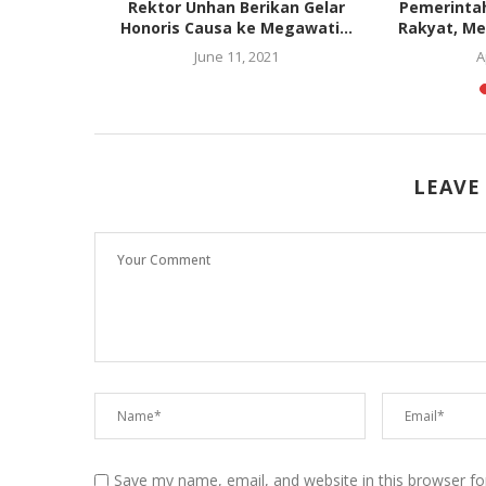
h Perbaiki
Rektor Unhan Berikan Gelar
Pemerintah
Pegawai
Honoris Causa ke Megawati...
Rakyat, Me
June 11, 2021
A
23
LEAVE
Save my name, email, and website in this browser fo