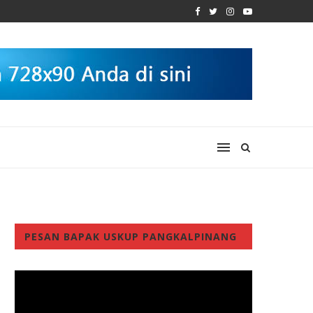
PESAN BAPAK USKUP PANGKALPINANG
Video
Player