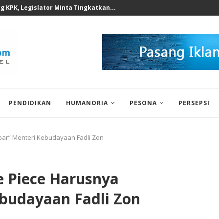
 1 Deli Serdang, Perkuat...
PENDIDIKAN
HUMANORIA
PESONA
PERSEPSI
ar” Menteri Kebudayaan Fadli Zon
 Piece Harusnya
budayaan Fadli Zon