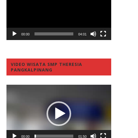
00:00
04:01
VIDEO WISATA SMP THERESIA
PANGKALPINANG
Video
Player
00:00
01:50