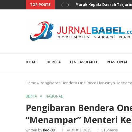
TOP POSTS
Legislator Gerindra Tinjau SRT
HOME
BERITA
LINTAS BABEL
NASIONAL
Home
»
Pengibaran Bendera One Piece Harusnya “Menamp
BERITA
NASIONAL
Pengibaran Bendera One
“Menampar” Menteri Ke
written by
Red-001
August 3, 2025
516
views