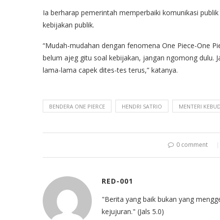
Ia berharap pemerintah memperbaiki komunikasi publ
kebijakan publik.
“Mudah-mudahan dengan fenomena One Piece-One Piece 
belum ajeg gitu soal kebijakan, jangan ngomong dulu. J
lama-lama capek dites-tes terus,” katanya.
BENDERA ONE PIERCE
HENDRI SATRIO
MENTERI KEBU
0 comment
RED-001
"Berita yang baik bukan yang mengg
kejujuran." (Jals 5.0)