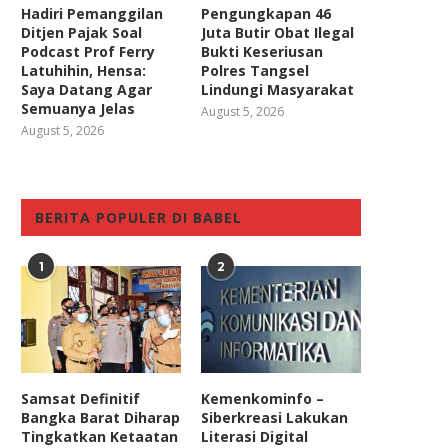
Hadiri Pemanggilan
Pengungkapan 46
Ditjen Pajak Soal
Juta Butir Obat Ilegal
Podcast Prof Ferry
Bukti Keseriusan
Latuhihin, Hensa:
Polres Tangsel
Saya Datang Agar
Lindungi Masyarakat
Semuanya Jelas
August 5, 2026
August 5, 2026
BERITA POPULER DI BABEL
1
2
Samsat Definitif
Kemenkominfo –
Bangka Barat Diharap
Siberkreasi Lakukan
Tingkatkan Ketaatan
Literasi Digital