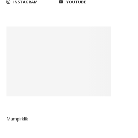
Pesparani Ajarkan Kerukunan
Pelaksanaan APBN 2025 Ha
INSTAGRAM
YOUTUBE
Berfokus Pada Sektor
November 13, 2018
Pengungkit...
December 21, 2024
Mampirklik