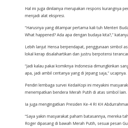
Hal ini juga dinilainya merupakan respons kurangnya p
menjadi alat ekspresi.
“Harusnya yang ditampar pertama kali tuh Menteri Bud
What happened? Ada apa dengan budaya kita?,” katany
Lebih lanjut Hensa berpendapat, penggunaan simbol asing
lokal kerap disalahartikan dan justru berpotensi teranc
“Jadi kalau pakai komiknya Indonesia dimungkinkan sang
apa, jadi ambil ceritanya yang di Jepang saja,” ucapnya.
Pendiri lembaga survei KedaiKopi ini meyakini masyar
menempatkan bendera Merah Putih di atas simbol lain.
Ia juga mengingatkan Presiden Ke-4 RI KH Abdurrahman
“Saya yakin masyarakat paham batasannya, mereka ta
Roger dipasang di bawah Merah Putih, sesuai pesan Gus