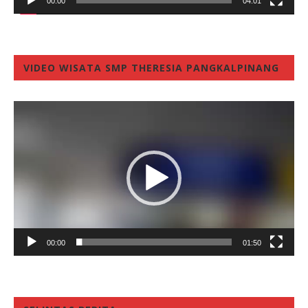
00:00
04:01
VIDEO WISATA SMP THERESIA PANGKALPINANG
Video
Player
00:00
01:50