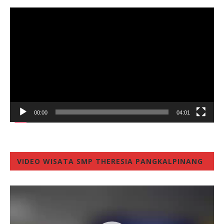
Video
Player
00:00
04:01
VIDEO WISATA SMP THERESIA PANGKALPINANG
Video
Player