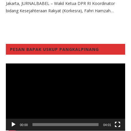
Jakarta, JURNALBABEL – Wakil Ketua DPR RI Koordinator
bidang Kesejahteraan Rakyat (Korkesra), Fahri Hamzah…
PESAN BAPAK USKUP PANGKALPINANG
Video
Player
00:00
04:01