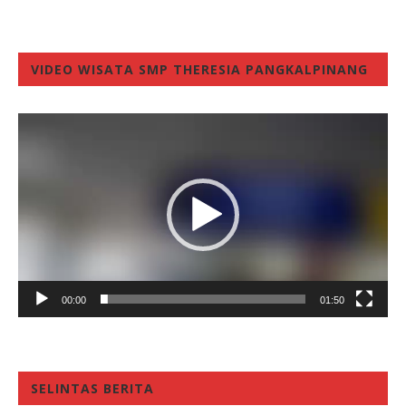
VIDEO WISATA SMP THERESIA PANGKALPINANG
Video
Player
00:00
01:50
SELINTAS BERITA