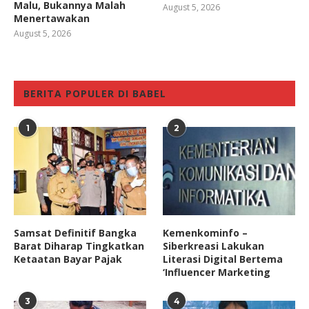
Malu, Bukannya Malah
August 5, 2026
Menertawakan
August 5, 2026
BERITA POPULER DI BABEL
1
2
Samsat Definitif Bangka
Kemenkominfo –
Barat Diharap Tingkatkan
Siberkreasi Lakukan
Ketaatan Bayar Pajak
Literasi Digital Bertema
‘Influencer Marketing
3
4