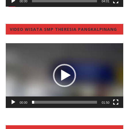
00:00
04:01
VIDEO WISATA SMP THERESIA PANGKALPINANG
Video
Player
00:00
01:50