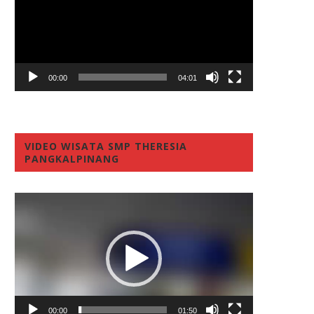
00:00
04:01
VIDEO WISATA SMP THERESIA
PANGKALPINANG
Video
Player
00:00
01:50