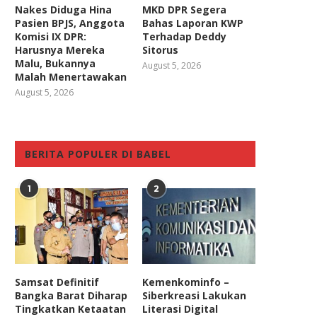
Nakes Diduga Hina
MKD DPR Segera
Pasien BPJS, Anggota
Bahas Laporan KWP
Komisi IX DPR:
Terhadap Deddy
Harusnya Mereka
Sitorus
Malu, Bukannya
August 5, 2026
Malah Menertawakan
August 5, 2026
BERITA POPULER DI BABEL
1
2
Samsat Definitif
Kemenkominfo –
Bangka Barat Diharap
Siberkreasi Lakukan
Tingkatkan Ketaatan
Literasi Digital