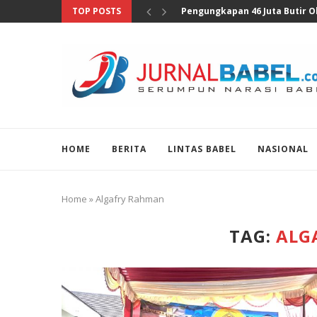
TOP POSTS
Anggota DPR Sebut Sensus Eko
HOME
BERITA
LINTAS BABEL
NASIONAL
Home
»
Algafry Rahman
TAG:
ALG