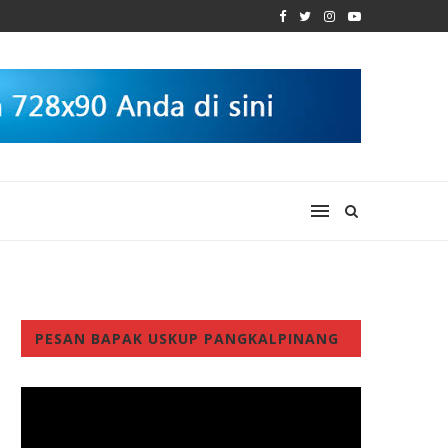
PESAN BAPAK USKUP PANGKALPINANG
Video
Player