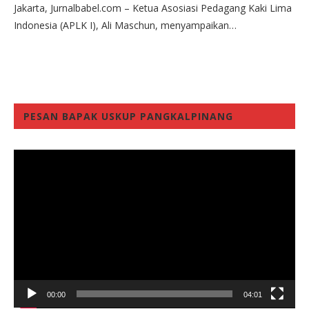
Jakarta, Jurnalbabel.com – Ketua Asosiasi Pedagang Kaki Lima
Indonesia (APLK I), Ali Maschun, menyampaikan…
PESAN BAPAK USKUP PANGKALPINANG
Video
Player
00:00
04:01