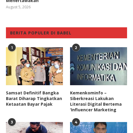
Menertawakan
August 5, 2026
BERITA POPULER DI BABEL
1
2
Samsat Definitif Bangka
Kemenkominfo –
Barat Diharap Tingkatkan
Siberkreasi Lakukan
Ketaatan Bayar Pajak
Literasi Digital Bertema
‘Influencer Marketing
3
4