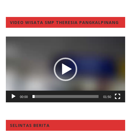
VIDEO WISATA SMP THERESIA PANGKALPINANG
Video
Player
00:00
01:50
SELINTAS BERITA