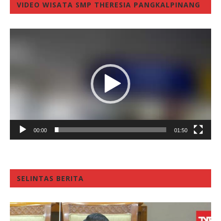
VIDEO WISATA SMP THERESIA PANGKALPINANG
Video
Player
00:00
01:50
SELINTAS BERITA