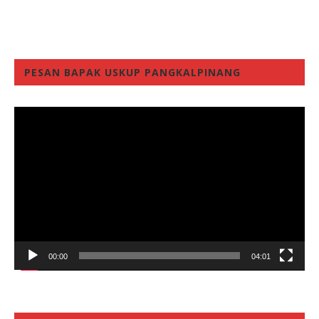
PESAN BAPAK USKUP PANGKALPINANG
Video
Player
00:00
04:01