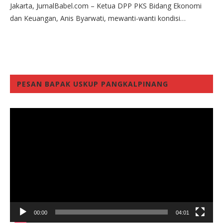
Jakarta, JurnalBabel.com – Ketua DPP PKS Bidang Ekonomi
dan Keuangan, Anis Byarwati, mewanti-wanti kondisi…
PESAN BAPAK USKUP PANGKALPINANG
Video
Player
00:00
04:01