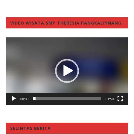
VIDEO WISATA SMP THERESIA PANGKALPINANG
Video
Player
00:00
01:50
SELINTAS BERITA