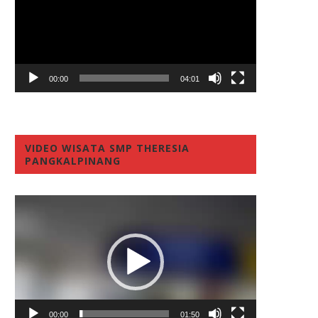
00:00
04:01
VIDEO WISATA SMP THERESIA
PANGKALPINANG
Video
Player
00:00
01:50