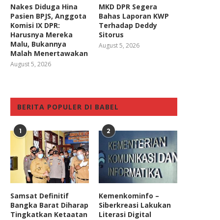
Nakes Diduga Hina
MKD DPR Segera
Pasien BPJS, Anggota
Bahas Laporan KWP
Komisi IX DPR:
Terhadap Deddy
Harusnya Mereka
Sitorus
Malu, Bukannya
August 5, 2026
Malah Menertawakan
August 5, 2026
BERITA POPULER DI BABEL
1
2
Samsat Definitif
Kemenkominfo –
Bangka Barat Diharap
Siberkreasi Lakukan
Tingkatkan Ketaatan
Literasi Digital