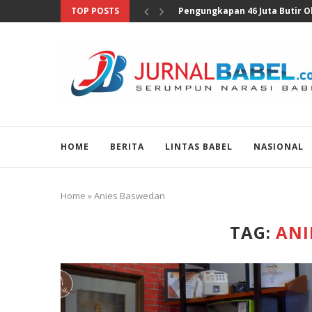
TOP POSTS
Anggota DPR Sebut Sensus Eko
HOME
BERITA
LINTAS BABEL
NASIONAL
Home
»
Anies Baswedan
TAG:
ANI