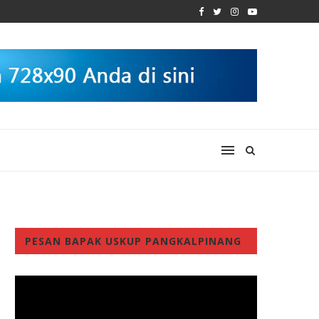
PESAN BAPAK USKUP PANGKALPINANG
Video
Player