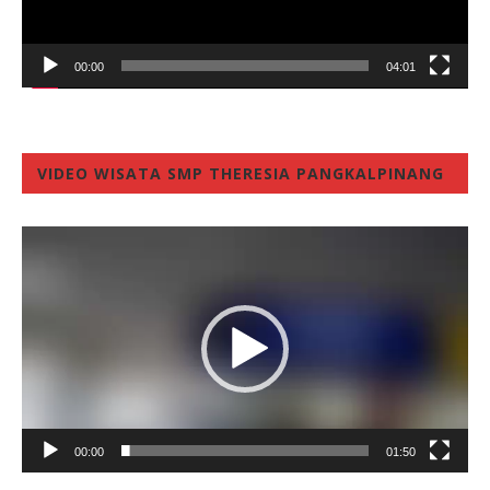
00:00
04:01
VIDEO WISATA SMP THERESIA PANGKALPINANG
Video
Player
00:00
01:50