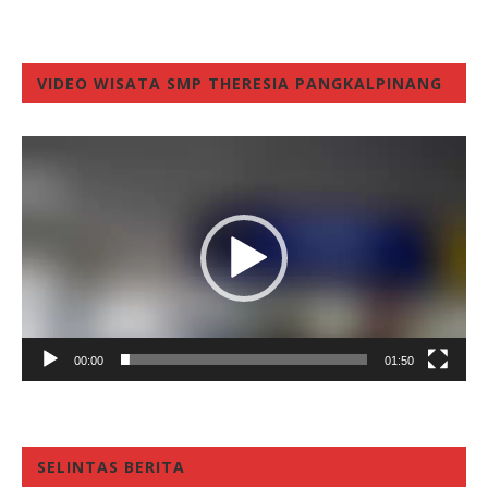
VIDEO WISATA SMP THERESIA PANGKALPINANG
Video
Player
00:00
01:50
SELINTAS BERITA