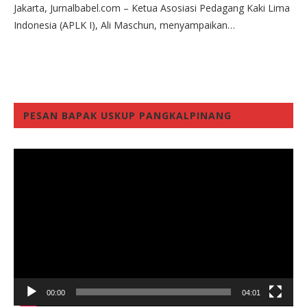
Jakarta, Jurnalbabel.com – Ketua Asosiasi Pedagang Kaki Lima
Indonesia (APLK I), Ali Maschun, menyampaikan…
PESAN BAPAK USKUP PANGKALPINANG
Video
Player
00:00
04:01