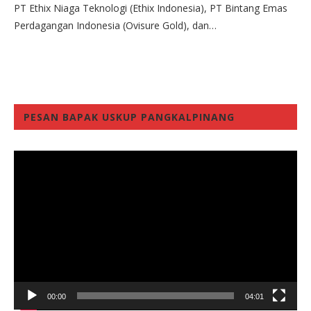
PT Ethix Niaga Teknologi (Ethix Indonesia), PT Bintang Emas
Perdagangan Indonesia (Ovisure Gold), dan…
PESAN BAPAK USKUP PANGKALPINANG
Video
Player
00:00
04:01