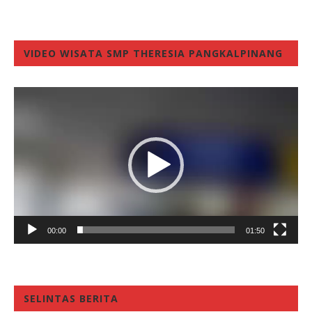
VIDEO WISATA SMP THERESIA PANGKALPINANG
Video
Player
00:00
01:50
SELINTAS BERITA