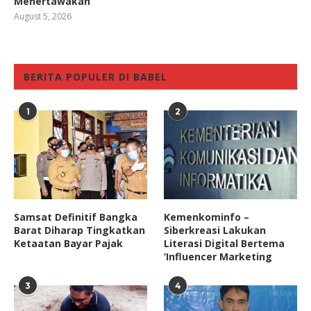
Menertawakan
August 5, 2026
BERITA POPULER DI BABEL
1
2
Samsat Definitif Bangka
Kemenkominfo –
Barat Diharap Tingkatkan
Siberkreasi Lakukan
Ketaatan Bayar Pajak
Literasi Digital Bertema
‘Influencer Marketing
3
4