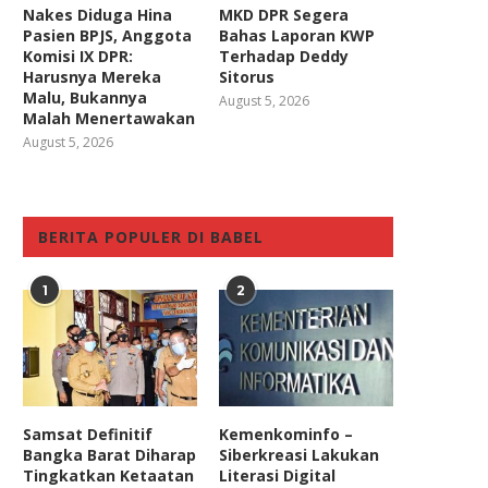
Nakes Diduga Hina
MKD DPR Segera
Pasien BPJS, Anggota
Bahas Laporan KWP
Komisi IX DPR:
Terhadap Deddy
Harusnya Mereka
Sitorus
Malu, Bukannya
August 5, 2026
Malah Menertawakan
August 5, 2026
BERITA POPULER DI BABEL
1
2
Samsat Definitif
Kemenkominfo –
Bangka Barat Diharap
Siberkreasi Lakukan
Tingkatkan Ketaatan
Literasi Digital