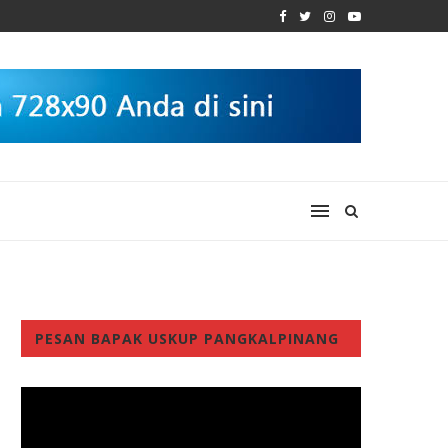
PESAN BAPAK USKUP PANGKALPINANG
Video
Player