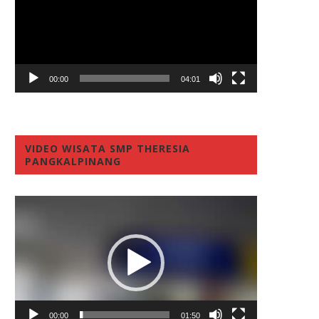
00:00
04:01
VIDEO WISATA SMP THERESIA
PANGKALPINANG
Video
Player
00:00
01:50