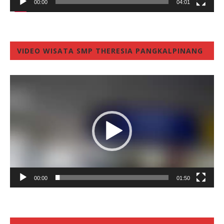
00:00
04:01
VIDEO WISATA SMP THERESIA PANGKALPINANG
Video
Player
00:00
01:50