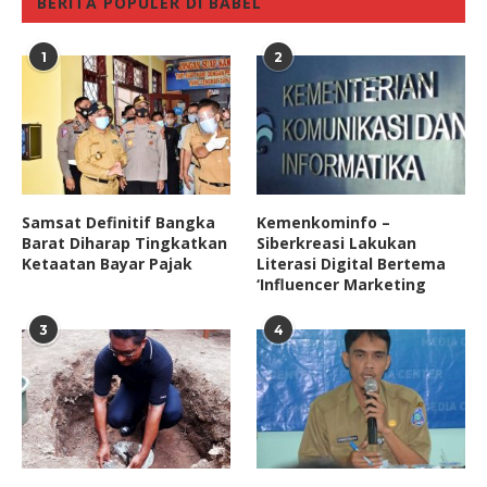
BERITA POPULER DI BABEL
1
2
Samsat Definitif Bangka
Kemenkominfo –
Barat Diharap Tingkatkan
Siberkreasi Lakukan
Ketaatan Bayar Pajak
Literasi Digital Bertema
‘Influencer Marketing
3
4