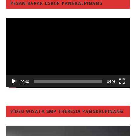
PESAN BAPAK USKUP PANGKALPINANG
Video
Player
00:00
04:01
VIDEO WISATA SMP THERESIA PANGKALPINANG
Video
Player