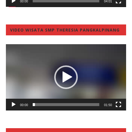
00:00
04:01
VIDEO WISATA SMP THERESIA PANGKALPINANG
Video
Player
00:00
01:50