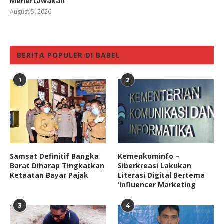
Menertawakan
August 5, 2026
BERITA POPULER DI BABEL
1
2
Samsat Definitif Bangka
Kemenkominfo –
Barat Diharap Tingkatkan
Siberkreasi Lakukan
Ketaatan Bayar Pajak
Literasi Digital Bertema
‘Influencer Marketing
3
4