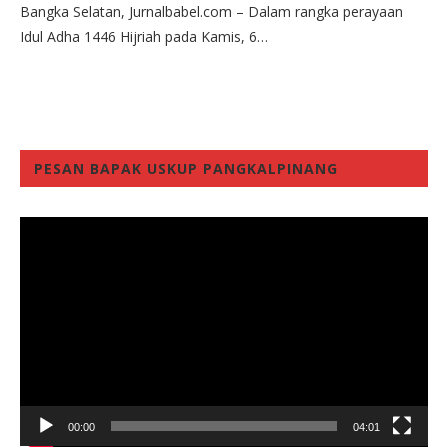
Bangka Selatan, Jurnalbabel.com – Dalam rangka perayaan
Idul Adha 1446 Hijriah pada Kamis, 6…
PESAN BAPAK USKUP PANGKALPINANG
Video
Player
00:00
04:01