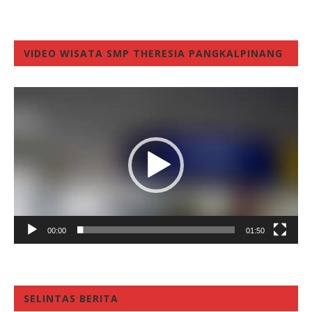
VIDEO WISATA SMP THERESIA PANGKALPINANG
Video
Player
00:00
01:50
SELINTAS BERITA