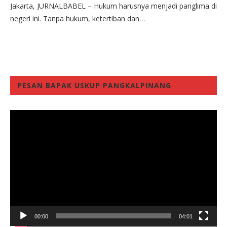
Jakarta, JURNALBABEL – Hukum harusnya menjadi panglima di
negeri ini. Tanpa hukum, ketertiban dan…
PESAN BAPAK USKUP PANGKALPINANG
Video
Player
00:00
04:01