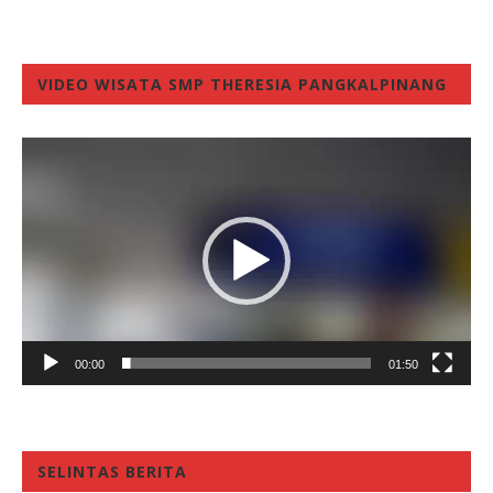
VIDEO WISATA SMP THERESIA PANGKALPINANG
Video
Player
00:00
01:50
SELINTAS BERITA