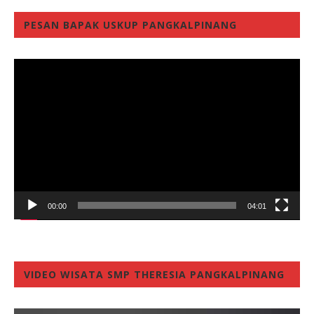
PESAN BAPAK USKUP PANGKALPINANG
Video
Player
00:00
04:01
VIDEO WISATA SMP THERESIA PANGKALPINANG