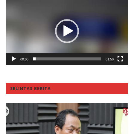
Video
Player
00:00
01:50
SELINTAS BERITA