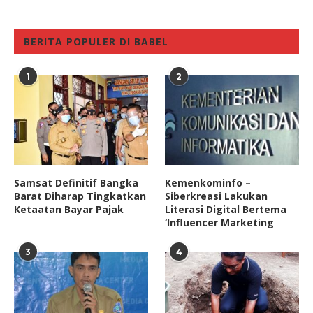
BERITA POPULER DI BABEL
1
2
Samsat Definitif Bangka
Kemenkominfo –
Barat Diharap Tingkatkan
Siberkreasi Lakukan
Ketaatan Bayar Pajak
Literasi Digital Bertema
‘Influencer Marketing
3
4