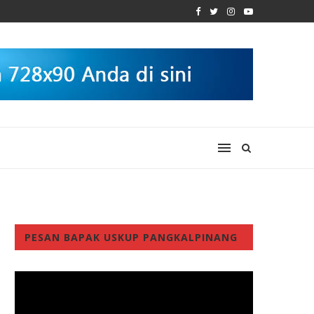
PESAN BAPAK USKUP PANGKALPINANG
Video
Player