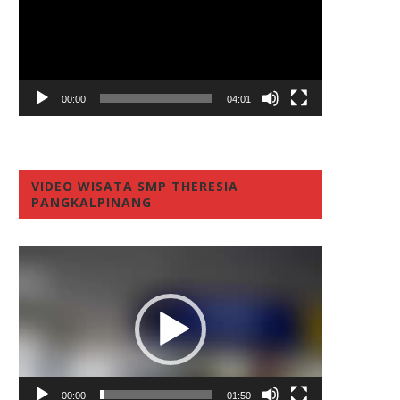
00:00
04:01
VIDEO WISATA SMP THERESIA
PANGKALPINANG
Video
Player
00:00
01:50