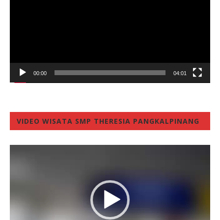
00:00
04:01
VIDEO WISATA SMP THERESIA PANGKALPINANG
Video
Player