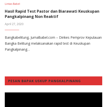
Lintas Babel
Hasil Rapid Test Pastor dan Biarawati Keuskupan
Pangkalpinang Non Reaktif
April 27, 2020
Bangkabelitung, Jurnalbabel.com – Dinkes Pemprov Kepulauan
Bangka Belitung melaksanakan rapid test di Keuskupan
Pangkalpinang…
PESAN BAPAK USKUP PANGKALPINANG
Video
Player