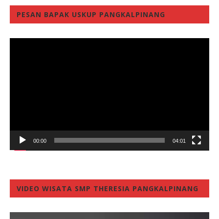
PESAN BAPAK USKUP PANGKALPINANG
Video
Player
00:00
04:01
VIDEO WISATA SMP THERESIA PANGKALPINANG
Video