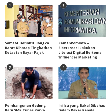
1
2
Samsat Definitif Bangka
Kemenkominfo –
Barat Diharap Tingkatkan
Siberkreasi Lakukan
Ketaatan Bayar Pajak
Literasi Digital Bertema
‘Influencer Marketing
3
4
Pembangunan Gedung
Ini Isu yang Bakal Dibahas
Baru SMK Tunas Karya
Dalam Raker Kepala