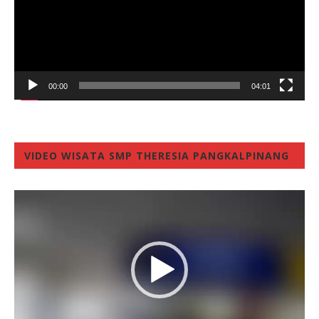
00:00
04:01
VIDEO WISATA SMP THERESIA PANGKALPINANG
Video
Player