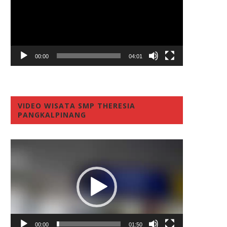
00:00
04:01
VIDEO WISATA SMP THERESIA
PANGKALPINANG
Video
Player
00:00
01:50