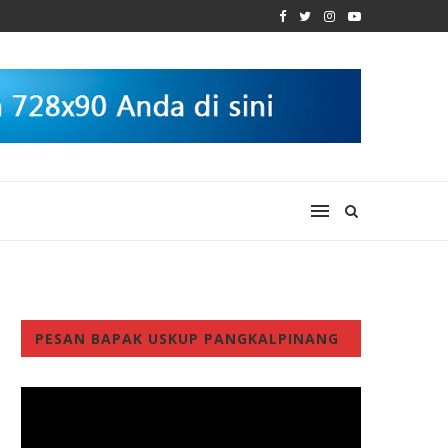
PESAN BAPAK USKUP PANGKALPINANG
Video
Player