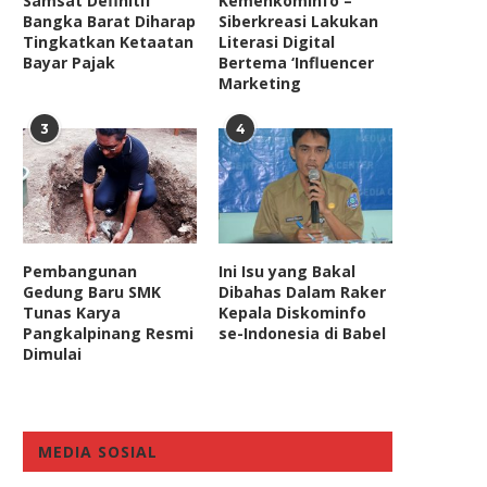
Samsat Definitif
Kemenkominfo –
Bangka Barat Diharap
Siberkreasi Lakukan
Tingkatkan Ketaatan
Literasi Digital
Bayar Pajak
Bertema ‘Influencer
Marketing
3
4
Pembangunan
Ini Isu yang Bakal
Gedung Baru SMK
Dibahas Dalam Raker
Tunas Karya
Kepala Diskominfo
Pangkalpinang Resmi
se-Indonesia di Babel
Dimulai
MEDIA SOSIAL