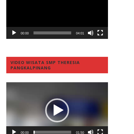
00:00
04:01
VIDEO WISATA SMP THERESIA
PANGKALPINANG
Video
Player
00:00
01:50