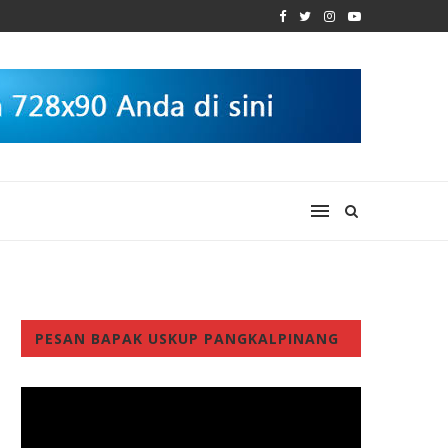
PESAN BAPAK USKUP PANGKALPINANG
Video
Player