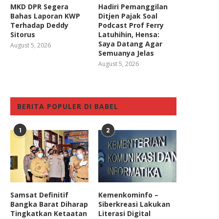
MKD DPR Segera
Hadiri Pemanggilan
Bahas Laporan KWP
Ditjen Pajak Soal
Terhadap Deddy
Podcast Prof Ferry
Sitorus
Latuhihin, Hensa:
Saya Datang Agar
August 5, 2026
Semuanya Jelas
August 5, 2026
BERITA POPULER DI BABEL
1
2
Samsat Definitif
Kemenkominfo –
Bangka Barat Diharap
Siberkreasi Lakukan
Tingkatkan Ketaatan
Literasi Digital