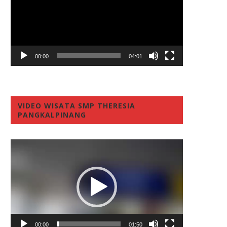
00:00
04:01
VIDEO WISATA SMP THERESIA
PANGKALPINANG
Video
Player
00:00
01:50