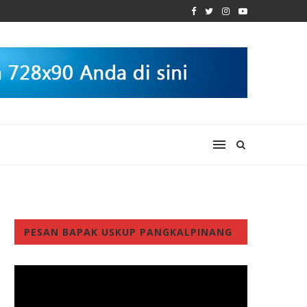
PESAN BAPAK USKUP PANGKALPINANG
Video
Player