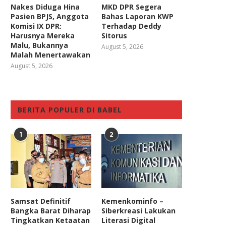
Nakes Diduga Hina
MKD DPR Segera
Pasien BPJS, Anggota
Bahas Laporan KWP
Komisi IX DPR:
Terhadap Deddy
Harusnya Mereka
Sitorus
Malu, Bukannya
August 5, 2026
Malah Menertawakan
August 5, 2026
BERITA POPULER DI BABEL
1
2
Samsat Definitif
Kemenkominfo –
Bangka Barat Diharap
Siberkreasi Lakukan
Tingkatkan Ketaatan
Literasi Digital