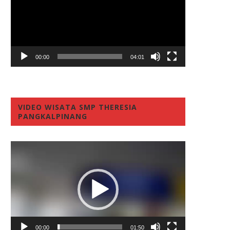
00:00
04:01
VIDEO WISATA SMP THERESIA
PANGKALPINANG
Video
Player
00:00
01:50