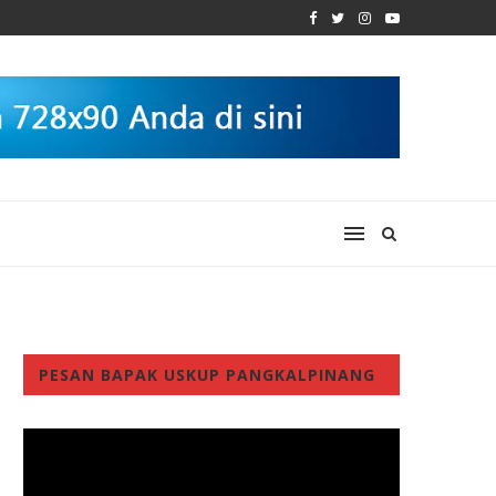
PESAN BAPAK USKUP PANGKALPINANG
Video
Player