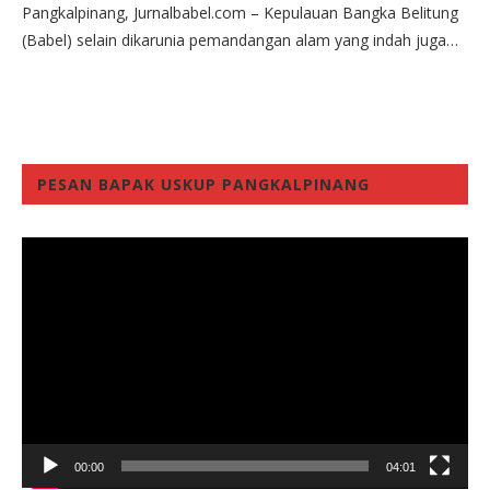
Pangkalpinang, Jurnalbabel.com – Kepulauan Bangka Belitung
(Babel) selain dikarunia pemandangan alam yang indah juga…
PESAN BAPAK USKUP PANGKALPINANG
Video
Player
00:00
04:01