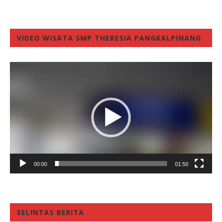
VIDEO WISATA SMP THERESIA PANGKALPINANG
Video
Player
00:00
01:50
SELINTAS BERITA