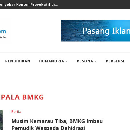
rkotika di Sekolah Swasta...
PENDIDIKAN
HUMANORIA
PESONA
PERSEPSI
EPALA BMKG
Berita
Musim Kemarau Tiba, BMKG Imbau
Pemudik Waspada Dehidrasi