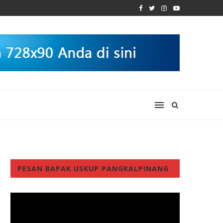
PESAN BAPAK USKUP PANGKALPINANG
Video
Player