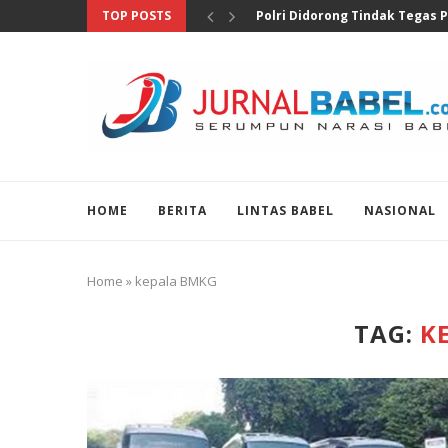
TOP POSTS
Soroti Temuan Senjata dan Na
HOME
BERITA
LINTAS BABEL
NASIONAL
Home
»
kepala BMKG
TAG:
K