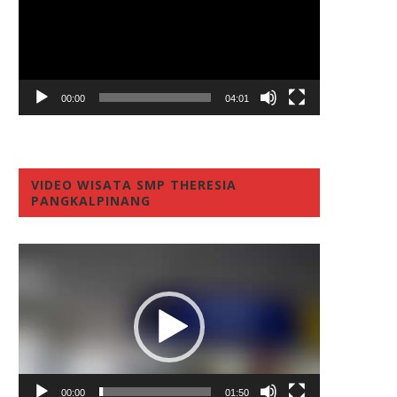
00:00
04:01
VIDEO WISATA SMP THERESIA
PANGKALPINANG
Video
Player
00:00
01:50