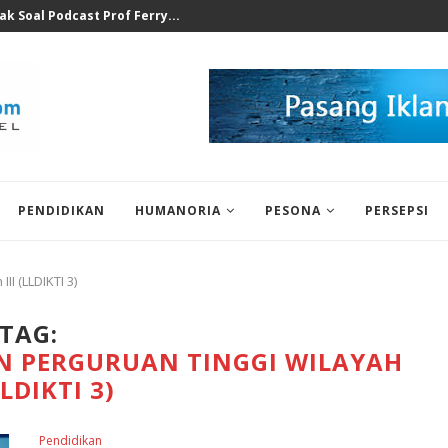
at Ilegal Bukti Keseriusan...
PENDIDIKAN
HUMANORIA
PESONA
PERSEPSI
I (LLDIKTI 3)
TAG:
N PERGURUAN TINGGI WILAYAH
(LLDIKTI 3)
Pendidikan