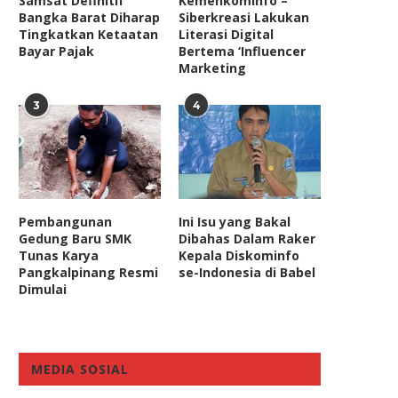
Samsat Definitif
Kemenkominfo –
Bangka Barat Diharap
Siberkreasi Lakukan
Tingkatkan Ketaatan
Literasi Digital
Bayar Pajak
Bertema ‘Influencer
Marketing
3
4
Pembangunan
Ini Isu yang Bakal
Gedung Baru SMK
Dibahas Dalam Raker
Tunas Karya
Kepala Diskominfo
Pangkalpinang Resmi
se-Indonesia di Babel
Dimulai
MEDIA SOSIAL