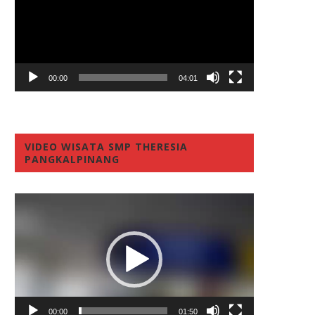
00:00
04:01
VIDEO WISATA SMP THERESIA
PANGKALPINANG
Video
Player
00:00
01:50