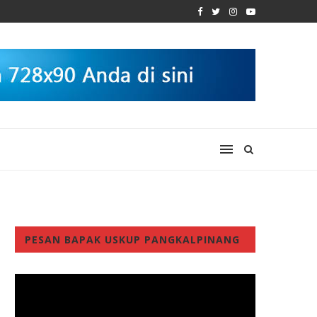
PESAN BAPAK USKUP PANGKALPINANG
Video
Player