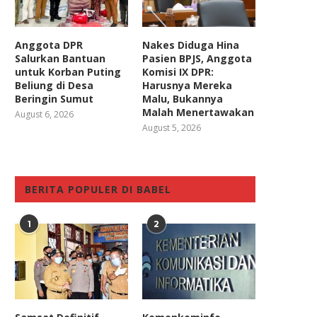
Anggota DPR
Nakes Diduga Hina
Salurkan Bantuan
Pasien BPJS, Anggota
untuk Korban Puting
Komisi IX DPR:
Beliung di Desa
Harusnya Mereka
Beringin Sumut
Malu, Bukannya
Malah Menertawakan
August 6, 2026
August 5, 2026
BERITA POPULER DI BABEL
1
2