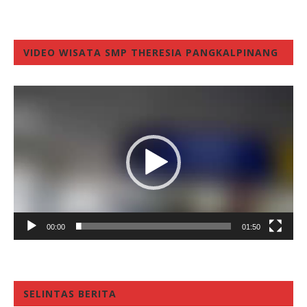
VIDEO WISATA SMP THERESIA PANGKALPINANG
Video
Player
00:00
01:50
SELINTAS BERITA