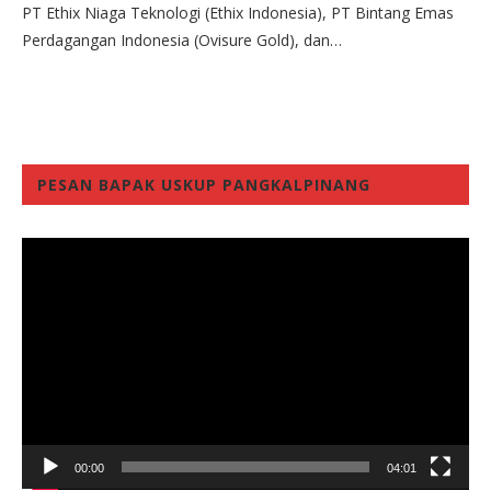
PT Ethix Niaga Teknologi (Ethix Indonesia), PT Bintang Emas
Perdagangan Indonesia (Ovisure Gold), dan…
PESAN BAPAK USKUP PANGKALPINANG
Video
Player
00:00
04:01