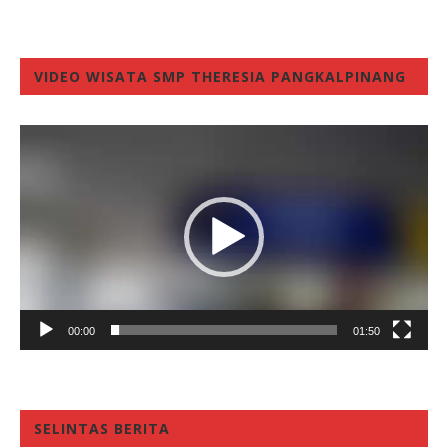
VIDEO WISATA SMP THERESIA PANGKALPINANG
Video
Player
00:00
01:50
SELINTAS BERITA