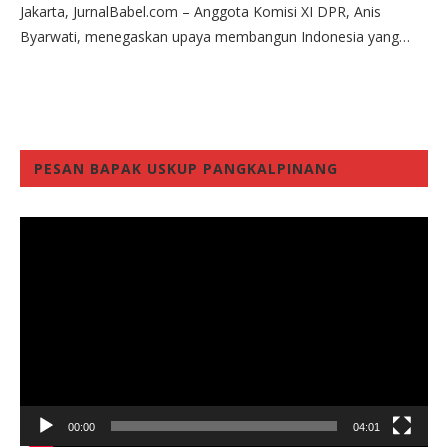
Jakarta, JurnalBabel.com – Anggota Komisi XI DPR, Anis
Byarwati, menegaskan upaya membangun Indonesia yang…
PESAN BAPAK USKUP PANGKALPINANG
Video
Player
00:00
04:01