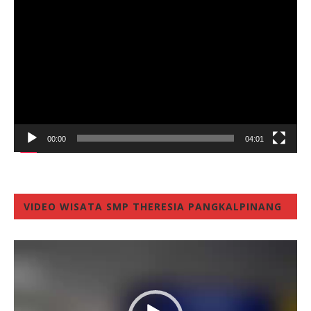
Player
00:00
04:01
VIDEO WISATA SMP THERESIA PANGKALPINANG
Video
Player