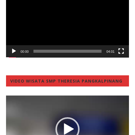
00:00
04:01
VIDEO WISATA SMP THERESIA PANGKALPINANG
Video
Player