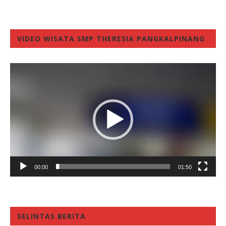
VIDEO WISATA SMP THERESIA PANGKALPINANG
Video
Player
00:00
01:50
SELINTAS BERITA