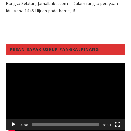
Bangka Selatan, Jurnalbabel.com – Dalam rangka perayaan
Idul Adha 1446 Hijriah pada Kamis, 6…
PESAN BAPAK USKUP PANGKALPINANG
Video
Player
00:00
04:01