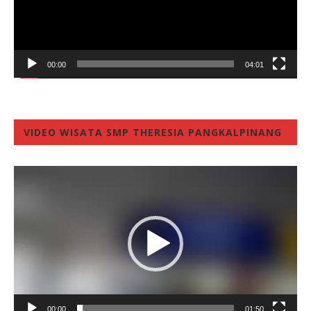
00:00
04:01
VIDEO WISATA SMP THERESIA PANGKALPINANG
Video
Player
00:00
01:50