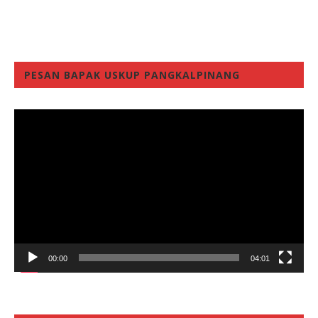
PESAN BAPAK USKUP PANGKALPINANG
Video
Player
00:00
04:01