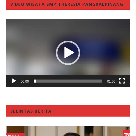
VIDEO WISATA SMP THERESIA PANGKALPINANG
Video
Player
00:00
01:50
SELINTAS BERITA