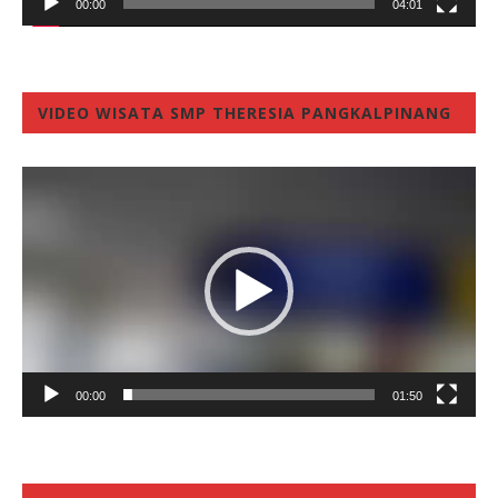
00:00
04:01
VIDEO WISATA SMP THERESIA PANGKALPINANG
Video
Player
00:00
01:50