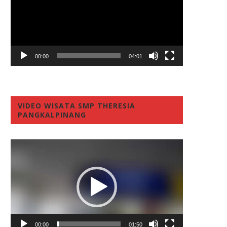
00:00
04:01
VIDEO WISATA SMP THERESIA
PANGKALPINANG
Video
Player
00:00
01:50