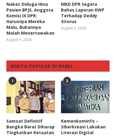
Nakes Diduga Hina
MKD DPR Segera
Pasien BPJS, Anggota
Bahas Laporan KWP
Komisi IX DPR:
Terhadap Deddy
Harusnya Mereka
Sitorus
Malu, Bukannya
August 5, 2026
Malah Menertawakan
August 5, 2026
BERITA POPULER DI BABEL
1
2
Samsat Definitif
Kemenkominfo –
Bangka Barat Diharap
Siberkreasi Lakukan
Tingkatkan Ketaatan
Literasi Digital