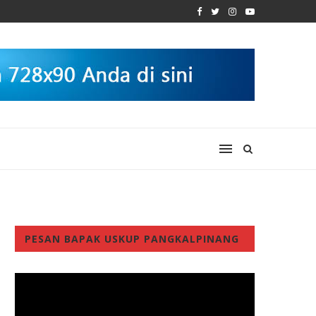
PESAN BAPAK USKUP PANGKALPINANG
Video
Player